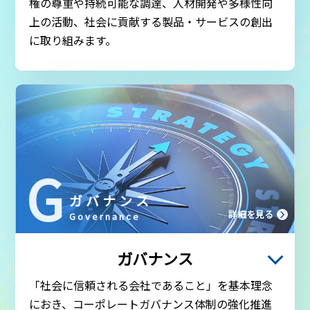
権の尊重や持続可能な調達、人材開発や多様性向
コーポレートガバナンス
上の活動、社会に貢献する製品・サービスの創出
企業倫理・コンプライアンス
に取り組みます。
リスクマネジメント
G
ガバナンス
詳細を見る
Governance
ガバナンス
「社会に信頼される会社であること」を基本理念
におき、コーポレートガバナンス体制の強化推進