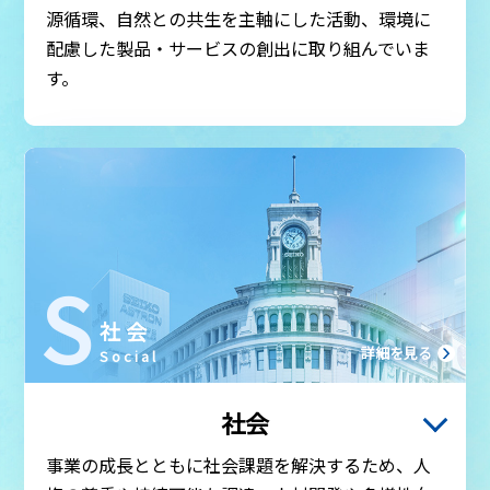
社会トップ
源循環、自然との共生を主軸にした活動、環境に
配慮した製品・サービスの創出に取り組んでいま
人権
す。
持続可能な調達
人材戦略
健康経営・労働安全衛生
顧客責任
S
社会貢献活動
社会
詳細を見る
Social
社会
ガバナンストップ
事業の成長とともに社会課題を解決するため、人