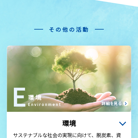
環境トップ
環境マネジメント
その他の活動
TCFD提言に基づく情報開示
TNFD提言に基づく情報開示
気候変動
資源循環
E
水資源
環境
生物多様性保全
詳細を見る
Environment
汚染防止
環境
環境に配慮した製品・サービス
サステナブルな社会の実現に向けて、脱炭素、資