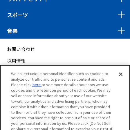
スポーツ
音楽
お問い合わせ
採用情報
サイトマップ
We collect unique personal identifier such as cookies to
analyze our traffic and to personalize content and ads.
ご利用案内
Please click
here
to see more details about how we use
cookies and the retention period of each cookie. We may
プライバシーポリシー
sell or share information about your use of our website
to/with our analytics and advertising partners, who may
クッキーポリシー
combine it with other information that you have provided
to them or that they have collected from your use of their
services. You have the right to opt out of sale or share of
ソーシャルメディアポリシー
your personal information by us. Please click [Do Not Sell
or Share My Personal Information] to exercise your right. If