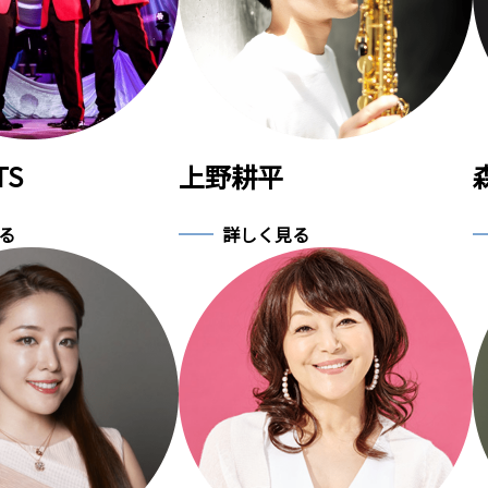
TS
上野耕平
る
詳しく見る