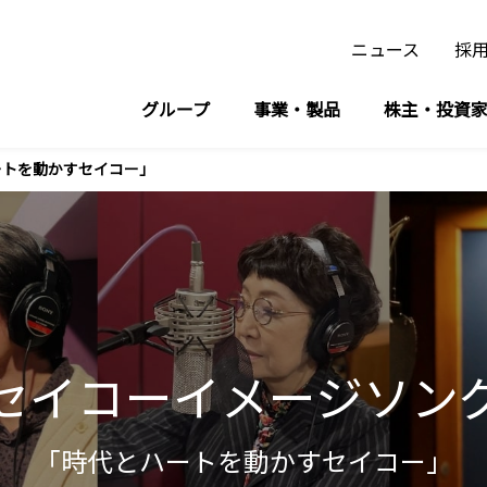
ニュース
採
グループ
事業・製品
株主・投資
設備時計・デジタルサイネージ/スポーツ計時計測事業
イメージソング「時代とハートを動かすセイコー」
ートを動かすセイコー」
セイコーイメージソン
「時代とハートを動かすセイコー」