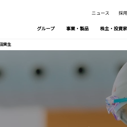
ニュース
採
グループ
事業・製品
株主・投資
設備時計・デジタルサイネージ/スポーツ計時計測事業
イメージソング「時代とハートを動かすセイコー」
田実生