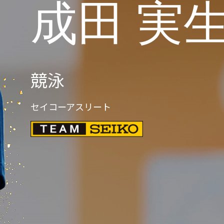
成田 実
競泳
セイコーアスリート