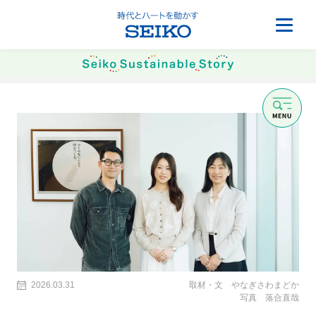
2026.03.31
取材・文 やなぎさわまどか
写真 落合直哉