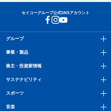
サス
テナ
セイコーグループ公式SNSアカウント
ビリ
ティ
サス
テナ
ブ
グループ
ル・
スト
事業・製品
ーリ
ー
株主・投資家情報
10
年で
進ん
サステナビリティ
だ働
きや
すさ
スポーツ
の現
在
音楽
地。