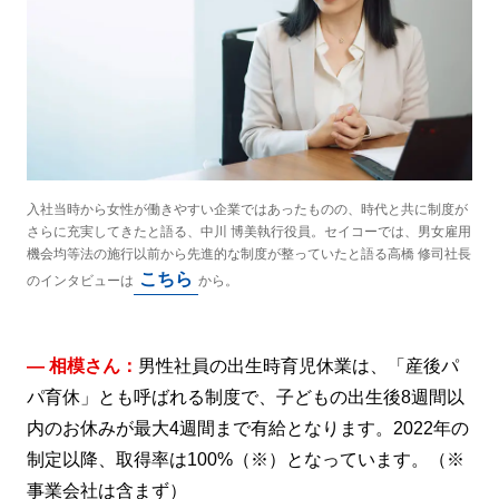
入社当時から女性が働きやすい企業ではあったものの、時代と共に制度が
さらに充実してきたと語る、中川 博美執行役員。セイコーでは、男女雇用
機会均等法の施行以前から先進的な制度が整っていたと語る高橋 修司社長
こちら
のインタビューは
から。
― 相模さん：
男性社員の出生時育児休業は、「産後パ
パ育休」とも呼ばれる制度で、子どもの出生後8週間以
内のお休みが最大4週間まで有給となります。2022年の
制定以降、取得率は100%（※）となっています。（※
事業会社は含まず）