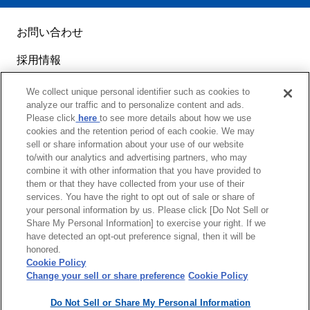
「プ
ラチ
ナく
お問い合わせ
るみ
ん」
採用情報
「え
るぼ
サイトマップ
We collect unique personal identifier such as cookies to
し」
analyze our traffic and to personalize content and ads.
認定
ご利用案内
Please click
here
to see more details about how we use
が示
cookies and the retention period of each cookie. We may
す、
プライバシーポリシー
sell or share information about your use of our website
セイ
to/with our analytics and advertising partners, who may
コー
クッキーポリシー
combine it with other information that you have provided to
them or that they have collected from your use of their
の両
services. You have the right to opt out of sale or share of
立支
ソーシャルメディアポリシー
your personal information by us. Please click [Do Not Sell or
援
Share My Personal Information] to exercise your right. If we
Do Not Sell or Share My Personal Information
have detected an opt-out preference signal, then it will be
honored.
Cookie Policy
Change your sell or share preference
Cookie Policy
Copyright ©
2026 , Seiko Group Corporation
Do Not Sell or Share My Personal Information