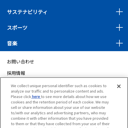
サステナビリティ
スポーツ
音楽
お問い合わせ
採用情報
サイトマップ
We collect unique personal identifier such as cookies to
analyze our traffic and to personalize content and ads.
ご利用案内
Please click
here
to see more details about how we use
cookies and the retention period of each cookie. We may
プライバシーポリシー
sell or share information about your use of our website
to/with our analytics and advertising partners, who may
クッキーポリシー
combine it with other information that you have provided
to them or that they have collected from your use of their