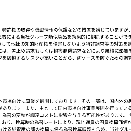
、特許権の取得や機密情報の保護などの措置を講じていますが
三者による当社グループ類似製品を効果的に排除することがで
際して他社の知的財産権を侵害しないよう特許調査等の対策を
には、差止め請求もしくは損害賠償請求などにより業績に影響
ジを毀損するリスクが高いことから、両ケースを防ぐための調
海外市場向けに事業を展開しております。その一部は、国内外の
があります。また、主として国内市場向け事業展開を行ってい
、為替の変動が調達コストに影響を与える可能性があります。
ており、換算時の為替レートにより、現地通貨の円貨換算価値
おける純資産の部の換算に係る為替換算調整も含め、当社グル