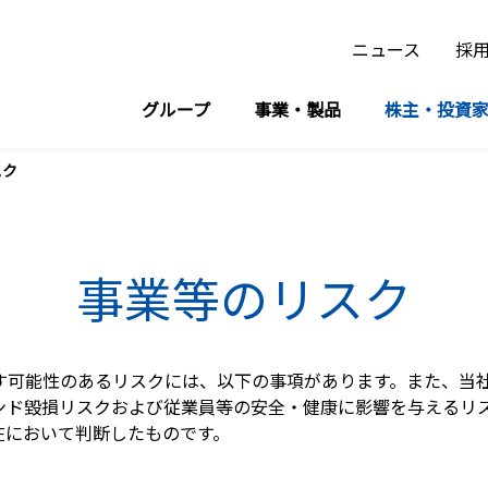
ニュース
採
グループ
事業・製品
株主・投資
設備時計・デジタルサイネージ/スポーツ計時計測事業
イメージソング「時代とハートを動かすセイコー」
スク
事業等のリスク
す可能性のあるリスクには、以下の事項があります。また、当
ンド毀損リスクおよび従業員等の安全・健康に影響を与えるリ
現在において判断したものです。