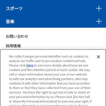
スポーツ
音楽
お問い合わせ
採用情報
サイトマップ
We collect unique personal identifier such as cookies to
analyze our traffic and to personalize content and ads.
ご利用案内
Please click
here
to see more details about how we use
cookies and the retention period of each cookie. We may
プライバシーポリシー
sell or share information about your use of our website
to/with our analytics and advertising partners, who may
クッキーポリシー
combine it with other information that you have provided
to them or that they have collected from your use of their
services. You have the right to opt out of sale or share of
ソーシャルメディアポリシー
your personal information by us. Please click [Do Not Sell
or Share My Personal Information] to exercise your right. If
Do Not Sell or Share My Personal Information
we have detected an opt-out preference signal, then it