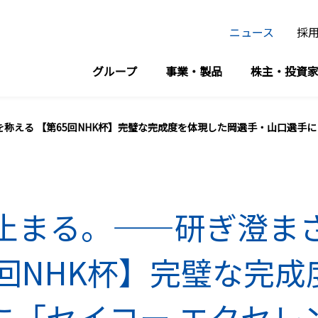
ニュース
採
グループ
事業・製品
株主・投資
設備時計・デジタルサイネージ/スポーツ計時計測事業
イメージソング「時代とハートを動かすセイコー」
を称える 【第65回NHK杯】完璧な完成度を体現した岡選手・山口選手
止まる。――研ぎ澄ま
5回NHK杯】完璧な完
に「セイコー エクセレ