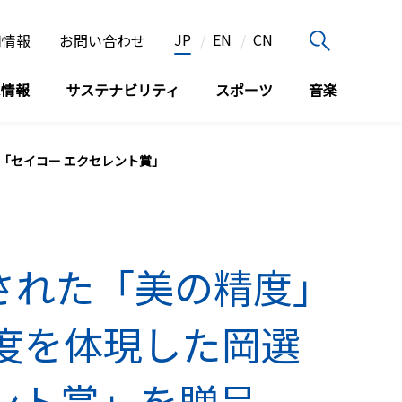
JP
EN
CN
用情報
お問い合わせ
家情報
サステナビリティ
スポーツ
音楽
に「セイコー エクセレント賞」
された「美の精度」
成度を体現した岡選
ント賞」を贈呈