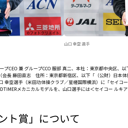
山口 幸空 選手
CEO 兼 グループCCO 服部 真二、本社：東京都中央区、以下
会長 藤田直志 住所：東京都新宿区、以下「（公財）日本体操
口 幸空選手（米田功体操クラブ／星槎国際横浜）に「セイコー
TIMERメカニカルモデルを、山口選手には＜セイコー ルキア＞のH
レント賞」について