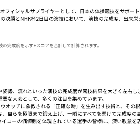
のオフィシャルサプライヤーとして、日本の体操競技をサポートし
の決勝とNHK杯2日目の演技において、演技の完成度、出来栄
演技の完成度を示すEスコアを合計して計算されます。
や姿勢、流れといった演技の完成度が競技結果を大きく左右しま
重要な大会として、多くの注目を集めています。
、ウオッチに象徴される「正確な時」を生み出す技術と、その
は、自らを極限まで鍛え上げ、一瞬にすべてを懸けて完成度の
セイコーの価値観を体現されている選手の皆様に、深い敬意を