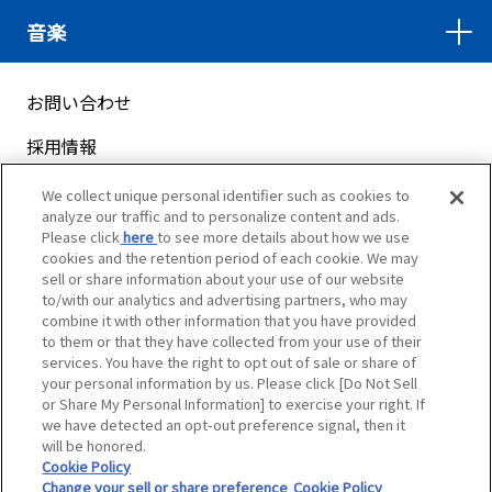
音楽
お問い合わせ
採用情報
サイトマップ
We collect unique personal identifier such as cookies to
analyze our traffic and to personalize content and ads.
ご利用案内
Please click
here
to see more details about how we use
cookies and the retention period of each cookie. We may
プライバシーポリシー
sell or share information about your use of our website
to/with our analytics and advertising partners, who may
クッキーポリシー
combine it with other information that you have provided
to them or that they have collected from your use of their
services. You have the right to opt out of sale or share of
ソーシャルメディアポリシー
your personal information by us. Please click [Do Not Sell
or Share My Personal Information] to exercise your right. If
Do Not Sell or Share My Personal Information
we have detected an opt-out preference signal, then it
will be honored.
Cookie Policy
Change your sell or share preference
Cookie Policy