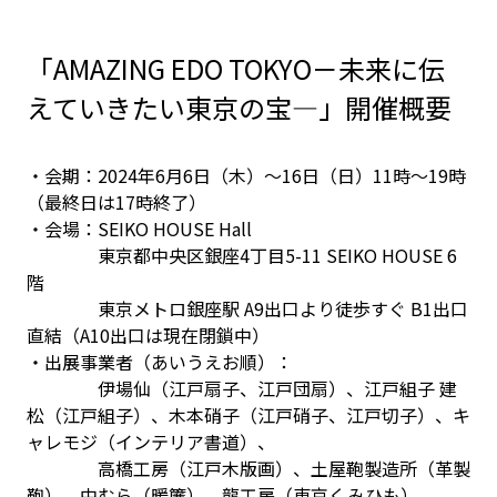
「AMAZING EDO TOKYO－未来に伝
えていきたい東京の宝―」開催概要
・会期：2024年6月6日（木）～16日（日）11時～19時
（最終日は17時終了）
・会場：SEIKO HOUSE Hall
東京都中央区銀座4丁目5-11 SEIKO HOUSE 6
階
東京メトロ銀座駅 A9出口より徒歩すぐ B1出口
直結（A10出口は現在閉鎖中）
・出展事業者（あいうえお順）：
伊場仙（江戸扇子、江戸団扇）、江戸組子 建
松（江戸組子）、木本硝子（江戸硝子、江戸切子）、キ
ャレモジ（インテリア書道）、
高橋工房（江戸木版画）、土屋鞄製造所（革製
鞄）、中むら（暖簾）、龍工房（東京くみひも）