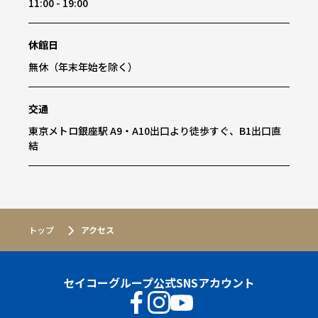
11:00 - 19:00
休館日
無休（年末年始を除く）
交通
東京メトロ銀座駅 A9・A10出口より徒歩すぐ、B1出口直
結
トッ
トップ
アクセス
プ
アク
セイコーグループ公式SNSアカウント
セス