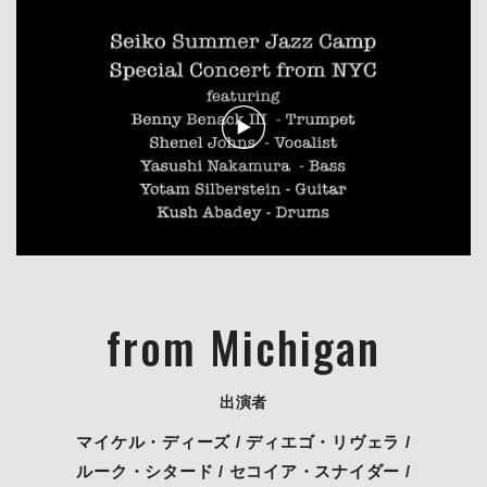
Program
レッスン
Faculties
講師
from Michigan
Graduates
卒業生
Magazine
ジャズコラム
出演者
Archives
過去の開催
マイケル・ディーズ / ディエゴ・リヴェラ /
ルーク・シタード / セコイア・スナイダー /
News
ニュース