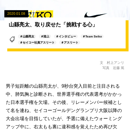
2020.01.08
山縣亮太、取り戻せた「挑戦する心」
＃山縣亮太
＃陸上
＃インタビュー
＃Team Seiko
＃セイコー社員アスリート
＃アスリート
文 村上アンリ
写真 近藤 篤
男子短距離の山縣亮太が、9秒台突入目前と注目される
中、肺気胸と診断され、世界選手権の代表選考がかかっ
た日本選手権を欠場。その後、リレーメンバー候補とし
て名を連ね、セイコーゴールデングランプリ大阪以降の
大会出場を目指していたが、予選に備えたウォーミング
アップ中に、右太もも裏に違和感を覚えたため再び欠