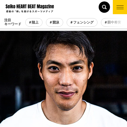
注目
＃陸上
＃競泳
＃フェンシング
＃田中希実
キーワード