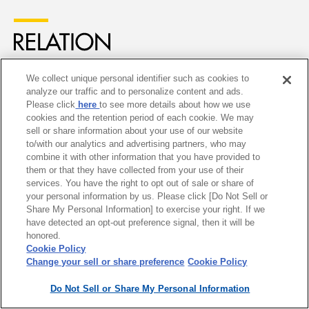
合わせて読みたい関連記事
We collect unique personal identifier such as cookies to
analyze our traffic and to personalize content and ads.
Please click
here
to see more details about how we use
cookies and the retention period of each cookie. We may
sell or share information about your use of our website
to/with our analytics and advertising partners, who may
combine it with other information that you have provided to
them or that they have collected from your use of their
services. You have the right to opt out of sale or share of
your personal information by us. Please click [Do Not Sell or
福島千里が速さを求めて走り
サラリーマンランナー櫻井大
Share My Personal Information] to exercise your right. If we
have detected an opt-out preference signal, then it will be
続ける理由
介が挑む陸上800mの日本一
honored.
Cookie Policy
Change your sell or share preference
Cookie Policy
Do Not Sell or Share My Personal Information